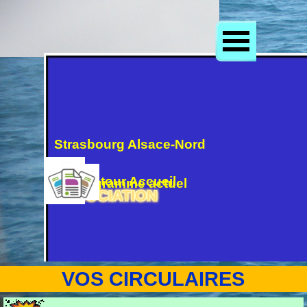
Aller au contenu
Sauter le menu
.
Site mis à jour le 2/08/2026
Strasbourg Alsace-Nord
Retour Accueil
Programme actuel
ASSOCIATION
Accès  direct
VOS CIRCULAIRES