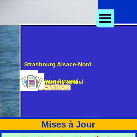
Aller au contenu
Sauter le menu
.
Site mis à jour le 2/08/2026
Strasbourg Alsace-Nord
Retour Accueil
Programme actuel
ASSOCIATION
Accès  direct
Mises à Jour